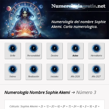
Numerología del nombre Sophie
Akemi. Carta numerologica.
?
?
?
3
?
?
?
?
?
?
➔ Número 3
Numerología Nombre Sophie Akemi
Cálculo: Sophie Akemi = [S = 1] + [O = 6] + [P = 7] + [H = 8] + [I = 9] + [E =