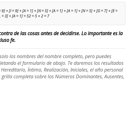
] + [I = 9] + [A = 1] + [N = 5] + [A = 1] + [A = 1] + [N = 5] + [G = 7] + [E =
L = 3] + [A = 1] = 52 = 5 + 2 = 7
contra de las cosas antes de decidirse. Lo importante es la
luso fe.
e solo los nombres del nombre completo, pero puedes
etando el formulario de abajo. Te daremos los resultados
ereditario, Íntimo, Realización, Iniciales, el año personal
a grilla completa sobre los Números Dominantes, Ausentes,