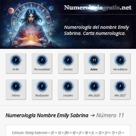
Numerología del nombre Emily
Sabrina. Carta numerologica.
?
?
?
11
?
?
?
?
?
?
➔ Número 11
Numerología Nombre Emily Sabrina
Cálculo: Emily Sabrina = [E = 5] + [M = 4] + [I = 9] + [L = 3] + [Y = 7] + [S =