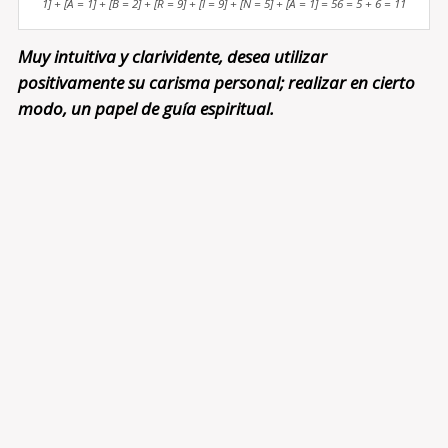
1] + [A = 1] + [B = 2] + [R = 9] + [I = 9] + [N = 5] + [A = 1] = 56 = 5 + 6 = 11
Muy intuitiva y clarividente, desea utilizar
positivamente su carisma personal; realizar en cierto
modo, un papel de guía espiritual.