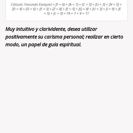
Cálculo: Facundo Ezequiel = [F = 6] + [A = 1] + [C = 3] + [U = 3] + [N = 5] +
[D = 4] + [O = 6] + [E = 5] + [Z = 8] + [E = 5] + [Q = 8] + [U = 3] + [I = 9] + [E
= 5] + [L = 3] = 74 = 7 + 4 = 11
Muy intuitivo y clarividente, desea utilizar
positivamente su carisma personal; realizar en cierto
modo, un papel de guía espiritual.