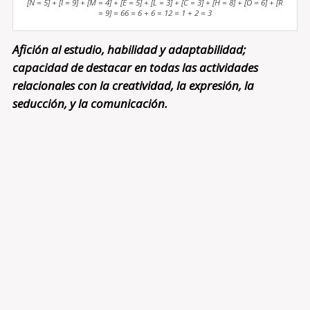
[N = 5] + [I = 9] + [M = 4] + [E = 5] + [L = 3] + [C = 3] + [H = 8] + [O = 6] + [R
= 9] = 66 = 6 + 6 = 12 = 1 + 2 = 3
Afición al estudio, habilidad y adaptabilidad;
capacidad de destacar en todas las actividades
relacionales con la creatividad, la expresión, la
seducción, y la comunicación.