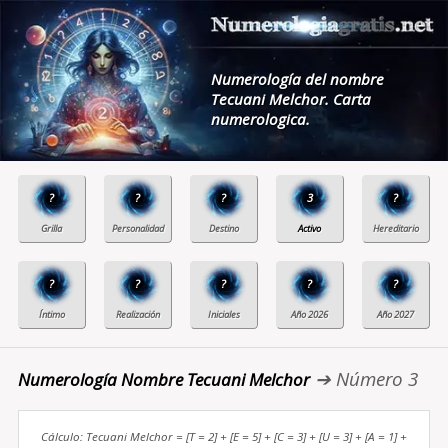
Numerología del nombre
Tecuani Melchor. Carta
numerologica.
?
?
?
3
?
?
?
?
?
?
➔ Número 3
Numerología Nombre Tecuani Melchor
Cálculo: Tecuani Melchor = [T = 2] + [E = 5] + [C = 3] + [U = 3] + [A = 1] +