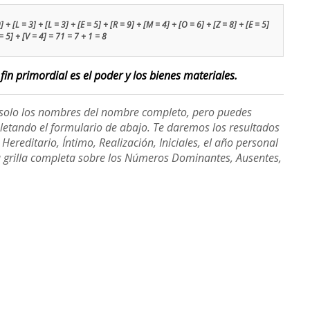
 + [L = 3] + [L = 3] + [E = 5] + [R = 9] + [M = 4] + [O = 6] + [Z = 8] + [E = 5]
= 5] + [V = 4] = 71 = 7 + 1 = 8
fin primordial es el poder y los bienes materiales.
e solo los nombres del nombre completo, pero puedes
etando el formulario de abajo. Te daremos los resultados
ereditario, Íntimo, Realización, Iniciales, el año personal
a grilla completa sobre los Números Dominantes, Ausentes,