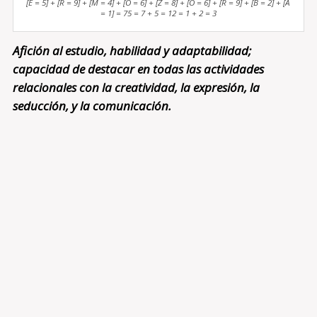
[E = 5] + [R = 9] + [M = 4] + [O = 6] + [Z = 8] + [O = 6] + [R = 9] + [B = 2] + [A
= 1] = 75 = 7 + 5 = 12 = 1 + 2 = 3
Afición al estudio, habilidad y adaptabilidad;
capacidad de destacar en todas las actividades
relacionales con la creatividad, la expresión, la
seducción, y la comunicación.