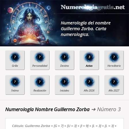
Numerología del nombre
Guillermo Zorba. Carta
numerologica.
?
?
?
3
?
?
?
?
?
?
➔ Número 3
Numerología Nombre Guillermo Zorba
Cálculo: Guillermo Zorba = [G = 7] + [U = 3] + [I = 9] + [L = 3] + [L = 3] +