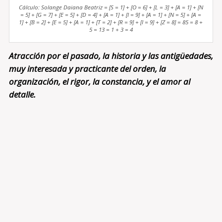
Cálculo: Solange Daiana Beatriz = [S = 1] + [O = 6] + [L = 3] + [A = 1] + [N
= 5] + [G = 7] + [E = 5] + [D = 4] + [A = 1] + [I = 9] + [A = 1] + [N = 5] + [A =
1] + [B = 2] + [E = 5] + [A = 1] + [T = 2] + [R = 9] + [I = 9] + [Z = 8] = 85 = 8 +
5 = 13 = 1 + 3 = 4
Atracción por el pasado, la historia y las antigüedades,
muy interesada y practicante del orden, la
organización, el rigor, la constancia, y el amor al
detalle.