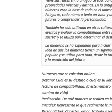
Tiene sus raíces en la antigua Grecia, don
propiedades místicas y divinas. En la antig
números eran la base de todo en el univers
Pitágoras, cada número tenía un valor y un
futuros o comprender la personalidad.
También ha sido utilizada en otras cultur
eventos y evaluar la compatibilidad entre 
suerte” y se utiliza para determinar el de
La moderna se ha expandido para incluir v
idea de que los números tienen un signific
popular y se utiliza para todo, desde la t
y la predicción del futuro.
Numeros que se calculan online:
Destino: Cuál es su destino o cuál es su ka
lectura de compatibilidad. (a este numer
camino de vida)
Realización: De qué manera se realiza en la
Iniciales: Representa lo que realmente le i
Personalidad: Carácter, amor, trabajo y sa