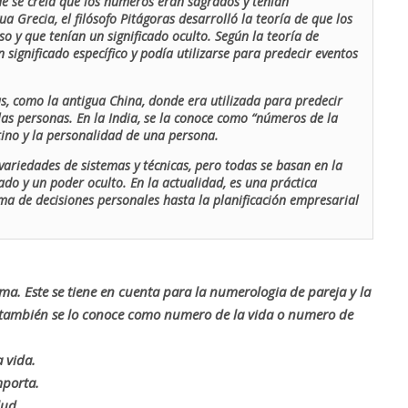
de se creía que los números eran sagrados y tenían
ua Grecia, el filósofo Pitágoras desarrolló la teoría de que los
o y que tenían un significado oculto. Según la teoría de
 significado específico y podía utilizarse para predecir eventos
as, como la antigua China, donde era utilizada para predecir
las personas. En la India, se la conoce como “números de la
stino y la personalidad de una persona.
ariedades de sistemas y técnicas, pero todas se basan en la
ado y un poder oculto. En la actualidad, es una práctica
oma de decisiones personales hasta la planificación empresarial
rma. Este se tiene en cuenta para la numerologia de pareja y la
o también se lo conoce como numero de la vida o numero de
 vida.
mporta.
lud.