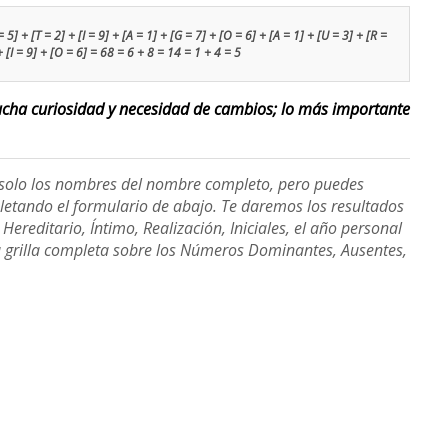
 5] + [T = 2] + [I = 9] + [A = 1] + [G = 7] + [O = 6] + [A = 1] + [U = 3] + [R =
 + [I = 9] + [O = 6] = 68 = 6 + 8 = 14 = 1 + 4 = 5
ucha curiosidad y necesidad de cambios; lo más importante
e solo los nombres del nombre completo, pero puedes
etando el formulario de abajo. Te daremos los resultados
ereditario, Íntimo, Realización, Iniciales, el año personal
a grilla completa sobre los Números Dominantes, Ausentes,