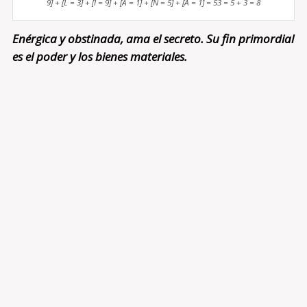
9] + [L = 3] + [I = 9] + [A = 1] + [N = 5] + [A = 1] = 53 = 5 + 3 = 8
Enérgica y obstinada, ama el secreto. Su fin primordial
es el poder y los bienes materiales.