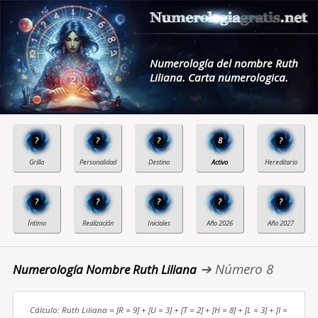
Numerología del nombre Ruth
Liliana. Carta numerologica.
?
?
?
8
?
?
?
?
?
?
➔ Número 8
Numerología Nombre Ruth Liliana
Cálculo: Ruth Liliana = [R = 9] + [U = 3] + [T = 2] + [H = 8] + [L = 3] + [I =