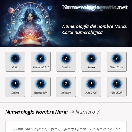
Numerología del nombre Naria.
Carta numerologica.
?
?
?
7
?
?
?
?
?
?
➔ Número 7
Numerología Nombre Naria
Cálculo: Naria = [N = 5] + [A = 1] + [R = 9] + [I = 9] + [A = 1] = 25 = 2 + 5 =