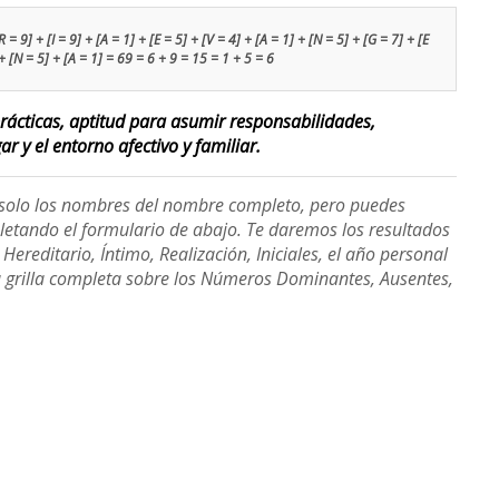
 9] + [I = 9] + [A = 1] + [E = 5] + [V = 4] + [A = 1] + [N = 5] + [G = 7] + [E
] + [N = 5] + [A = 1] = 69 = 6 + 9 = 15 = 1 + 5 = 6
ácticas, aptitud para asumir responsabilidades,
r y el entorno afectivo y familiar.
e solo los nombres del nombre completo, pero puedes
etando el formulario de abajo. Te daremos los resultados
ereditario, Íntimo, Realización, Iniciales, el año personal
a grilla completa sobre los Números Dominantes, Ausentes,