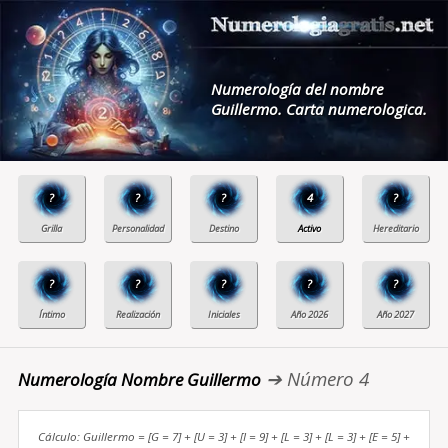
Numerología del nombre
Guillermo. Carta numerologica.
?
?
?
4
?
?
?
?
?
?
➔ Número 4
Numerología Nombre Guillermo
Cálculo: Guillermo = [G = 7] + [U = 3] + [I = 9] + [L = 3] + [L = 3] + [E = 5] +