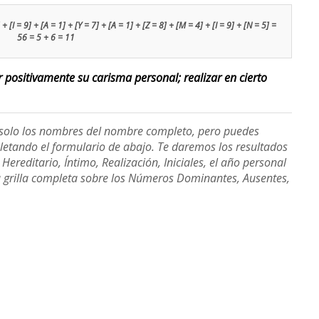
 [I = 9] + [A = 1] + [Y = 7] + [A = 1] + [Z = 8] + [M = 4] + [I = 9] + [N = 5] =
56 = 5 + 6 = 11
ar positivamente su carisma personal; realizar en cierto
e solo los nombres del nombre completo, pero puedes
etando el formulario de abajo. Te daremos los resultados
ereditario, Íntimo, Realización, Iniciales, el año personal
a grilla completa sobre los Números Dominantes, Ausentes,