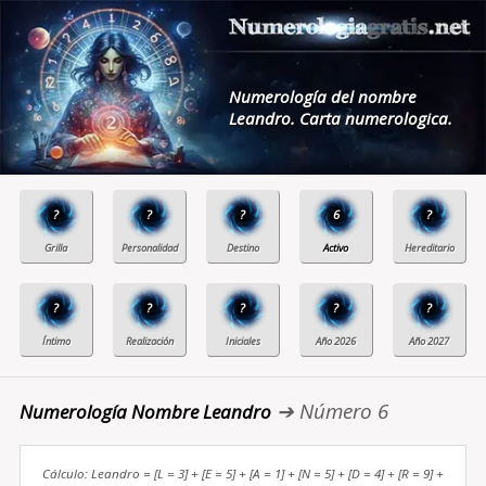
Numerología del nombre
Leandro. Carta numerologica.
?
?
?
6
?
?
?
?
?
?
➔ Número 6
Numerología Nombre Leandro
Cálculo: Leandro = [L = 3] + [E = 5] + [A = 1] + [N = 5] + [D = 4] + [R = 9] +