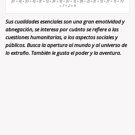
[D = 4] + [O = 6] + [E = 5] + [R = 9] + [U = 3] + [B = 2] + [E = 5] + [Y = 7] = 72
= 7 + 2 = 9
Sus cualidades esenciales son una gran emotividad y
abnegación, se interesa por cuánto se refiere a las
cuestiones humanitarias, a los aspectos sociales y
públicos. Busca la apertura al mundo y al universo de
lo extraño. También le gusta el poder y la aventura.