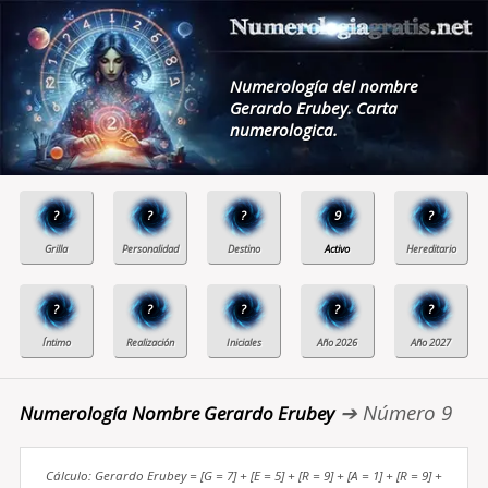
Numerología del nombre
Gerardo Erubey. Carta
numerologica.
?
?
?
9
?
?
?
?
?
?
➔ Número 9
Numerología Nombre Gerardo Erubey
Cálculo: Gerardo Erubey = [G = 7] + [E = 5] + [R = 9] + [A = 1] + [R = 9] +