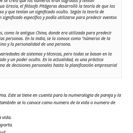
de se creía que los números eran sagrados y tenían
ua Grecia, el filósofo Pitágoras desarrolló la teoría de que los
o y que tenían un significado oculto. Según la teoría de
 significado específico y podía utilizarse para predecir eventos
as, como la antigua China, donde era utilizada para predecir
las personas. En la India, se la conoce como “números de la
stino y la personalidad de una persona.
ariedades de sistemas y técnicas, pero todas se basan en la
ado y un poder oculto. En la actualidad, es una práctica
oma de decisiones personales hasta la planificación empresarial
rma. Este se tiene en cuenta para la numerologia de pareja y la
o también se lo conoce como numero de la vida o numero de
 vida.
mporta.
lud.