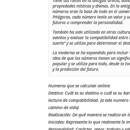
Tiene sus raíces en la antigua Grecia, don
propiedades místicas y divinas. En la antig
números eran la base de todo en el univers
Pitágoras, cada número tenía un valor y un
futuros o comprender la personalidad.
También ha sido utilizada en otras cultur
eventos y evaluar la compatibilidad entre 
suerte” y se utiliza para determinar el de
La moderna se ha expandido para incluir v
idea de que los números tienen un signific
popular y se utiliza para todo, desde la t
y la predicción del futuro.
Numeros que se calculan online:
Destino: Cuál es su destino o cuál es su ka
lectura de compatibilidad. (a este numer
camino de vida)
Realización: De qué manera se realiza en la
Iniciales: Representa lo que realmente le i
Personalidad: Carácter, amor, trabajo y sa