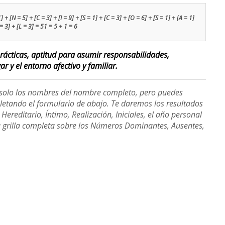
 + [N = 5] + [C = 3] + [I = 9] + [S = 1] + [C = 3] + [O = 6] + [S = 1] + [A = 1]
= 3] + [L = 3] = 51 = 5 + 1 = 6
ácticas, aptitud para asumir responsabilidades,
r y el entorno afectivo y familiar.
e solo los nombres del nombre completo, pero puedes
etando el formulario de abajo. Te daremos los resultados
ereditario, Íntimo, Realización, Iniciales, el año personal
a grilla completa sobre los Números Dominantes, Ausentes,