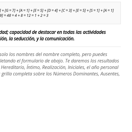
 + [G = 7] + [A = 1] + [E = 5] + [D = 4] + [C = 3] + [E = 5] + [S = 1] + [A = 1]
 9] = 48 = 4 + 8 = 12 = 1 + 2 = 3
lidad; capacidad de destacar en todas las actividades
sión, la seducción, y la comunicación.
e solo los nombres del nombre completo, pero puedes
etando el formulario de abajo. Te daremos los resultados
ereditario, Íntimo, Realización, Iniciales, el año personal
a grilla completa sobre los Números Dominantes, Ausentes,