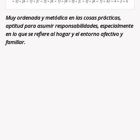
= 5] + [A = 1] + [C = 3] + [A = 1] + [R = 9] + [L = 3] + [A = 1] = 42 = 4 + 2 = 6
Muy ordenada y metódica en las cosas prácticas,
aptitud para asumir responsabilidades, especialmente
en lo que se refiere al hogar y el entorno afectivo y
familiar.