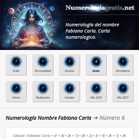
Numerología del nombre
Fabiana Carla. Carta
numerologica.
?
?
?
6
?
?
?
?
?
?
➔ Número 6
Numerología Nombre Fabiana Carla
Cálculo: Fabiana Carla = [F = 6] + [A = 1] + [B = 2] + [I = 9] + [A = 1] + [N