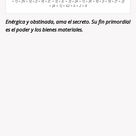
= 1] + [N = 5] + [I = 9] + [C = 3] + [L = 3] + [A = 1] + [R = 9] + [I = 9] + [T = 2]
+ [A = 1] = 62 = 6 + 2 = 8
Enérgica y obstinada, ama el secreto. Su fin primordial
es el poder y los bienes materiales.