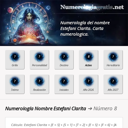
Numerología del nombre
Estefani Clarita. Carta
numerologica.
?
?
?
8
?
?
?
?
?
?
➔ Número 8
Numerología Nombre Estefani Clarita
Cálculo: Estefani Clarita = [E = 5] + [S = 1] + [T = 2] + [E = 5] + [F = 6] + [A