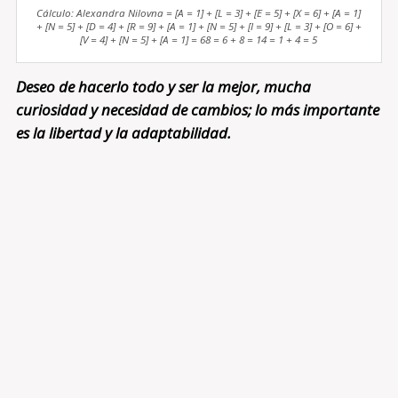
Cálculo: Alexandra Nilovna = [A = 1] + [L = 3] + [E = 5] + [X = 6] + [A = 1]
+ [N = 5] + [D = 4] + [R = 9] + [A = 1] + [N = 5] + [I = 9] + [L = 3] + [O = 6] +
[V = 4] + [N = 5] + [A = 1] = 68 = 6 + 8 = 14 = 1 + 4 = 5
Deseo de hacerlo todo y ser la mejor, mucha
curiosidad y necesidad de cambios; lo más importante
es la libertad y la adaptabilidad.