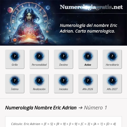
Numerología del nombre Eric
Adrian. Carta numerologica.
?
?
?
1
?
?
?
?
?
?
➔ Número 1
Numerología Nombre Eric Adrian
Cálculo: Eric Adrian = [E = 5] + [R = 9] + [I = 9] + [C = 3] + [A = 1] + [D = 4]