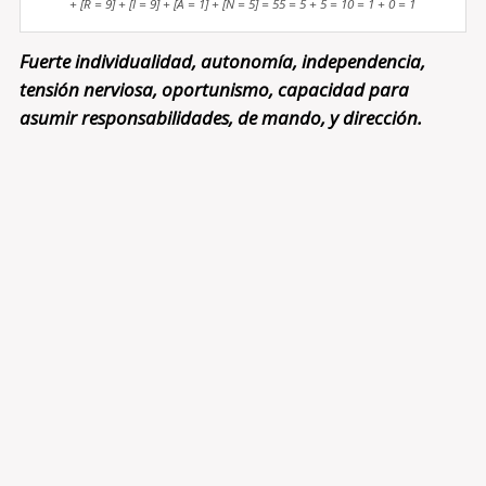
+ [R = 9] + [I = 9] + [A = 1] + [N = 5] = 55 = 5 + 5 = 10 = 1 + 0 = 1
Fuerte individualidad, autonomía, independencia,
tensión nerviosa, oportunismo, capacidad para
asumir responsabilidades, de mando, y dirección.