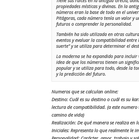
Tiene sus raíces en la antigua Grecia, don
propiedades místicas y divinas. En la antig
números eran la base de todo en el univers
Pitágoras, cada número tenía un valor y un
futuros o comprender la personalidad.
También ha sido utilizada en otras cultur
eventos y evaluar la compatibilidad entre 
suerte” y se utiliza para determinar el de
La moderna se ha expandido para incluir v
idea de que los números tienen un signific
popular y se utiliza para todo, desde la t
y la predicción del futuro.
Numeros que se calculan online:
Destino: Cuál es su destino o cuál es su ka
lectura de compatibilidad. (a este numer
camino de vida)
Realización: De qué manera se realiza en la
Iniciales: Representa lo que realmente le i
Personalidad: Carácter, amor, trabajo y sa