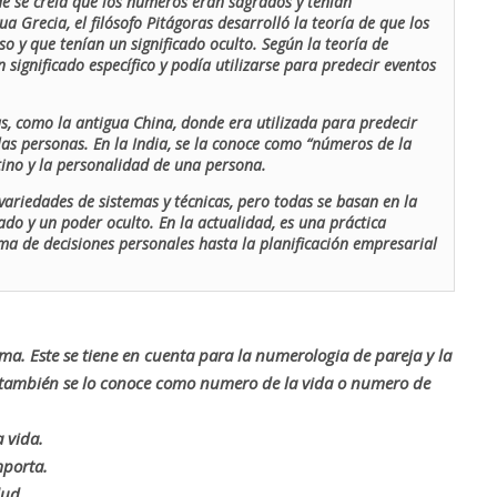
de se creía que los números eran sagrados y tenían
ua Grecia, el filósofo Pitágoras desarrolló la teoría de que los
o y que tenían un significado oculto. Según la teoría de
 significado específico y podía utilizarse para predecir eventos
as, como la antigua China, donde era utilizada para predecir
las personas. En la India, se la conoce como “números de la
stino y la personalidad de una persona.
ariedades de sistemas y técnicas, pero todas se basan en la
ado y un poder oculto. En la actualidad, es una práctica
oma de decisiones personales hasta la planificación empresarial
rma. Este se tiene en cuenta para la numerologia de pareja y la
o también se lo conoce como numero de la vida o numero de
 vida.
mporta.
lud.