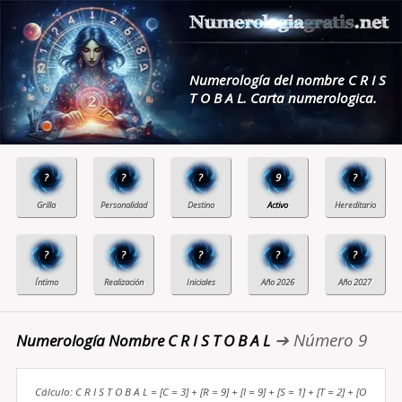
Numerología del nombre C R I S
T O B A L. Carta numerologica.
?
?
?
9
?
?
?
?
?
?
➔ Número 9
Numerología Nombre C R I S T O B A L
Cálculo: C R I S T O B A L = [C = 3] + [R = 9] + [I = 9] + [S = 1] + [T = 2] + [O