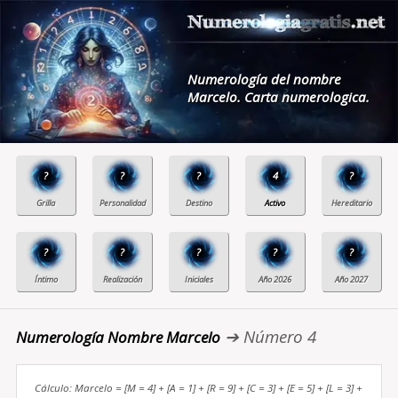
Numerología del nombre
Marcelo. Carta numerologica.
?
?
?
4
?
?
?
?
?
?
➔ Número 4
Numerología Nombre Marcelo
Cálculo: Marcelo = [M = 4] + [A = 1] + [R = 9] + [C = 3] + [E = 5] + [L = 3] +