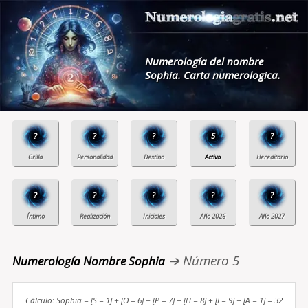
Numerología del nombre
Sophia. Carta numerologica.
?
?
?
5
?
?
?
?
?
?
➔ Número 5
Numerología Nombre Sophia
Cálculo: Sophia = [S = 1] + [O = 6] + [P = 7] + [H = 8] + [I = 9] + [A = 1] = 32