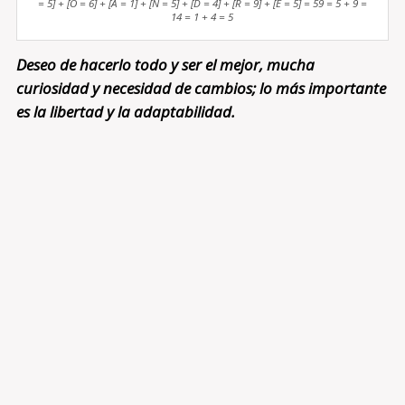
= 5] + [O = 6] + [A = 1] + [N = 5] + [D = 4] + [R = 9] + [E = 5] = 59 = 5 + 9 =
14 = 1 + 4 = 5
Deseo de hacerlo todo y ser el mejor, mucha
curiosidad y necesidad de cambios; lo más importante
es la libertad y la adaptabilidad.