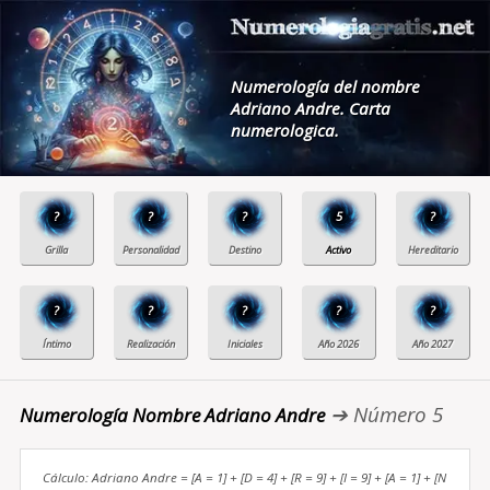
Numerología del nombre
Adriano Andre. Carta
numerologica.
?
?
?
5
?
?
?
?
?
?
➔ Número 5
Numerología Nombre Adriano Andre
Cálculo: Adriano Andre = [A = 1] + [D = 4] + [R = 9] + [I = 9] + [A = 1] + [N