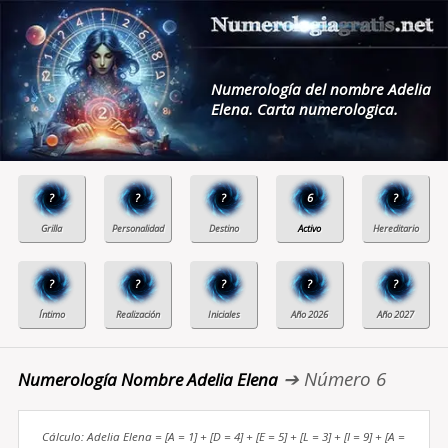
Numerología del nombre Adelia
Elena. Carta numerologica.
?
?
?
6
?
?
?
?
?
?
➔ Número 6
Numerología Nombre Adelia Elena
Cálculo: Adelia Elena = [A = 1] + [D = 4] + [E = 5] + [L = 3] + [I = 9] + [A =