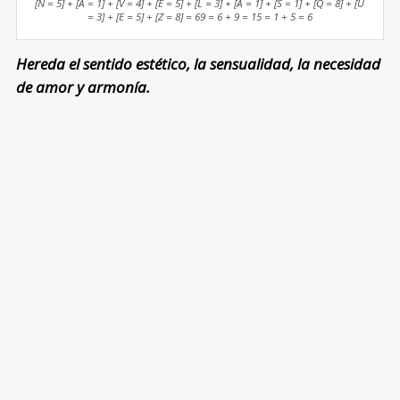
[N = 5] + [A = 1] + [V = 4] + [E = 5] + [L = 3] + [A = 1] + [S = 1] + [Q = 8] + [U
= 3] + [E = 5] + [Z = 8] = 69 = 6 + 9 = 15 = 1 + 5 = 6
Hereda el sentido estético, la sensualidad, la necesidad
de amor y armonía.