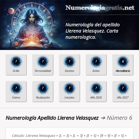
Numerología del apellido
Llerena Velasquez. Carta
numerologica.
?
?
?
?
6
?
?
?
?
?
➔ Número 6
Numerología Apellido Llerena Velasquez
Cálculo: Llerena Velasquez = [L = 3] + [L = 3] + [E = 5] + [R = 9] + [E = 5] +