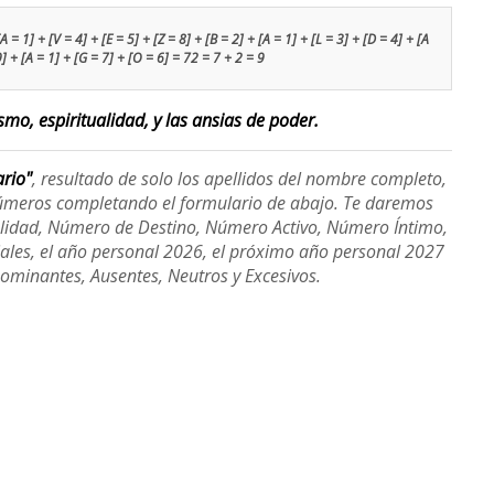
= 1] + [V = 4] + [E = 5] + [Z = 8] + [B = 2] + [A = 1] + [L = 3] + [D = 4] + [A
9] + [A = 1] + [G = 7] + [O = 6] = 72 = 7 + 2 = 9
smo, espiritualidad, y las ansias de poder.
ario"
, resultado de solo los apellidos del nombre completo,
úmeros completando el formulario de abajo. Te daremos
alidad, Número de Destino, Número Activo, Número Íntimo,
ales, el año personal 2026, el próximo año personal 2027
Dominantes, Ausentes, Neutros y Excesivos.