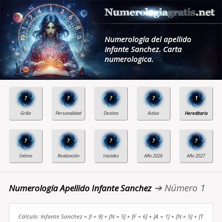
Numerología del apellido
Infante Sanchez. Carta
numerologica.
?
?
?
?
1
?
?
?
?
?
➔ Número 1
Numerología Apellido Infante Sanchez
Cálculo: Infante Sanchez = [I = 9] + [N = 5] + [F = 6] + [A = 1] + [N = 5] + [T