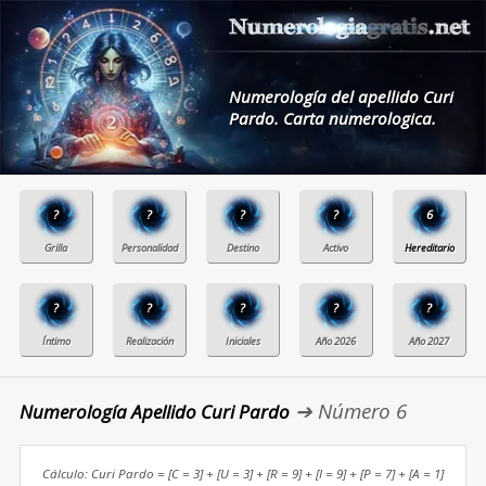
Numerología del apellido Curi
Pardo. Carta numerologica.
?
?
?
?
6
?
?
?
?
?
➔ Número 6
Numerología Apellido Curi Pardo
Cálculo: Curi Pardo = [C = 3] + [U = 3] + [R = 9] + [I = 9] + [P = 7] + [A = 1]