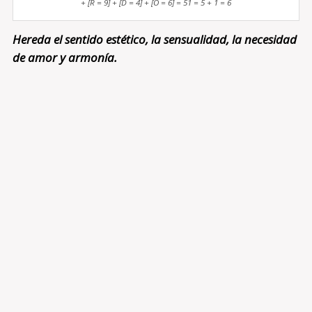
+ [R = 9] + [D = 4] + [O = 6] = 51 = 5 + 1 = 6
Hereda el sentido estético, la sensualidad, la necesidad
de amor y armonía.