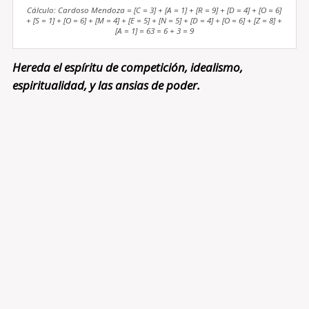
Cálculo: Cardoso Mendoza = [C = 3] + [A = 1] + [R = 9] + [D = 4] + [O = 6]
+ [S = 1] + [O = 6] + [M = 4] + [E = 5] + [N = 5] + [D = 4] + [O = 6] + [Z = 8] +
[A = 1] = 63 = 6 + 3 = 9
Hereda el espíritu de competición, idealismo,
espiritualidad, y las ansias de poder.