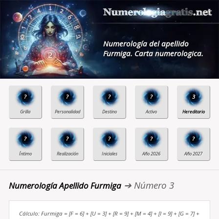
Numerología del apellido
Furmiga. Carta numerologica.
?
?
?
?
3
?
?
?
?
?
➔ Número 3
Numerología Apellido Furmiga
Cálculo: Furmiga = [F = 6] + [U = 3] + [R = 9] + [M = 4] + [I = 9] + [G = 7] +