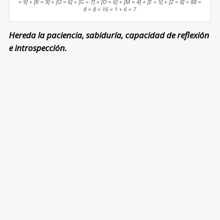
= 9] + [R = 9] + [O = 6] + [G = 7] + [O = 6] + [M = 4] + [E = 5] + [Z = 8] = 88 =
8 + 8 = 16 = 1 + 6 = 7
Hereda la paciencia, sabiduría, capacidad de reflexión
e introspección.