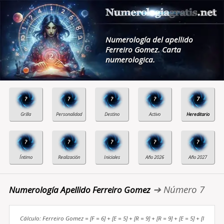
Numerología del apellido
Ferreiro Gomez. Carta
numerologica.
?
?
?
?
7
?
?
?
?
?
➔ Número 7
Numerología Apellido Ferreiro Gomez
Cálculo: Ferreiro Gomez = [F = 6] + [E = 5] + [R = 9] + [R = 9] + [E = 5] + [I