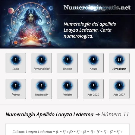
Numerología del apellido
Loayza Ledezma. Carta
numerologica.
?
?
?
?
11
?
?
?
?
?
➔ Número 11
Numerología Apellido Loayza Ledezma
Cálculo: Loayza Ledezma = [L = 3] + [O = 6] + [A = 1] + [Y = 7] + [Z = 8] +