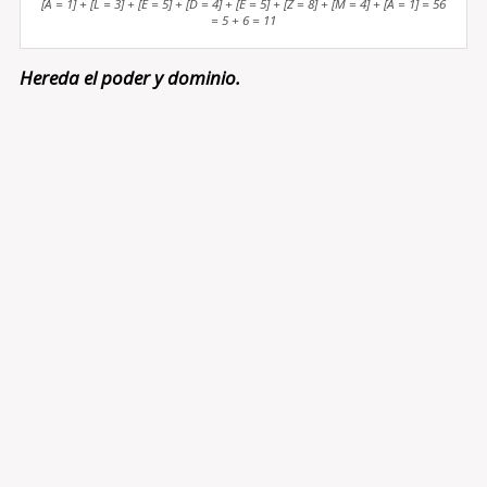
[A = 1] + [L = 3] + [E = 5] + [D = 4] + [E = 5] + [Z = 8] + [M = 4] + [A = 1] = 56
= 5 + 6 = 11
Hereda el poder y dominio.