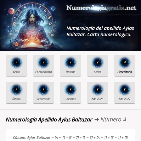
Numerología del apellido Aylas
Baltazar. Carta numerologica.
?
?
?
?
4
?
?
?
?
?
➔ Número 4
Numerología Apellido Aylas Baltazar
Cálculo: Aylas Baltazar = [A = 1] + [Y = 7] + [L = 3] + [A = 1] + [S = 1] + [B