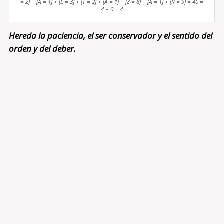
= 2] + [A = 1] + [L = 3] + [T = 2] + [A = 1] + [Z = 8] + [A = 1] + [R = 9] = 40 =
4 + 0 = 4
Hereda la paciencia, el ser conservador y el sentido del
orden y del deber.