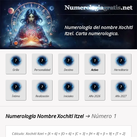
Numerología del nombre Xochitl
Itzel. Carta numerologica.
?
?
?
1
?
?
?
?
?
?
➔ Número 1
Numerología Nombre Xochitl Itzel
Cálculo: Xochitl Itzel = [X = 6] + [O = 6] + [C = 3] + [H = 8] + [I = 9] + [T = 2]