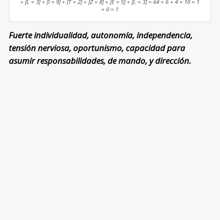
+ [L = 3] + [I = 9] + [T = 2] + [Z = 8] + [E = 5] + [L = 3] = 64 = 6 + 4 = 10 = 1
+ 0 = 1
Fuerte individualidad, autonomía, independencia,
tensión nerviosa, oportunismo, capacidad para
asumir responsabilidades, de mando, y dirección.