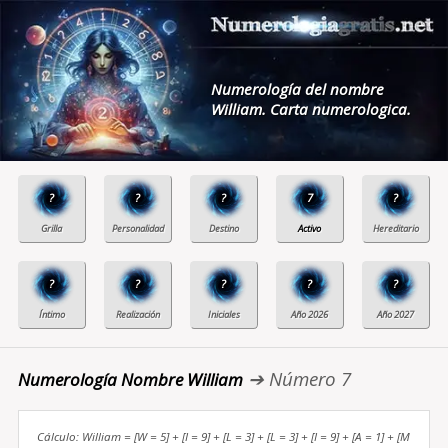
Numerología del nombre
William. Carta numerologica.
?
?
?
7
?
?
?
?
?
?
➔ Número 7
Numerología Nombre William
Cálculo: William = [W = 5] + [I = 9] + [L = 3] + [L = 3] + [I = 9] + [A = 1] + [M