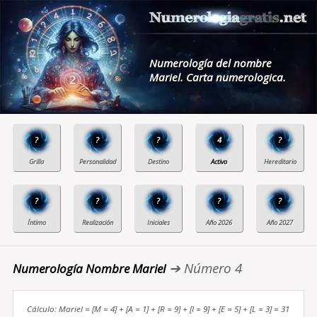
Numerología del nombre
Mariel. Carta numerologica.
?
?
?
4
?
?
?
?
?
?
➔ Número 4
Numerología Nombre Mariel
Cálculo: Mariel = [M = 4] + [A = 1] + [R = 9] + [I = 9] + [E = 5] + [L = 3] = 31