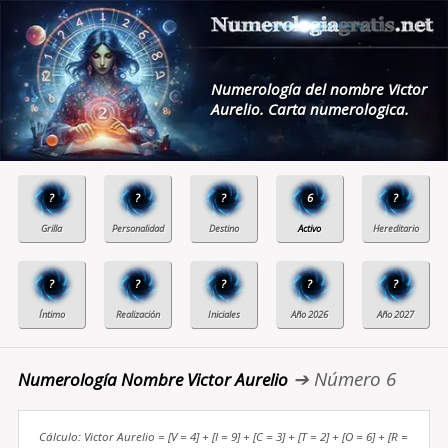
Numerología del nombre Victor
Aurelio. Carta numerologica.
?
?
?
6
?
?
?
?
?
?
➔ Número 6
Numerología Nombre Victor Aurelio
Cálculo: Victor Aurelio = [V = 4] + [I = 9] + [C = 3] + [T = 2] + [O = 6] + [R =