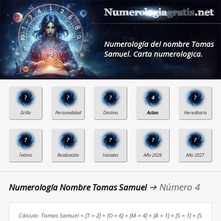
Numerología del nombre Tomas
Samuel. Carta numerologica.
?
?
?
4
?
?
?
?
?
?
➔ Número 4
Numerología Nombre Tomas Samuel
Cálculo: Tomas Samuel = [T = 2] + [O = 6] + [M = 4] + [A = 1] + [S = 1] + [S