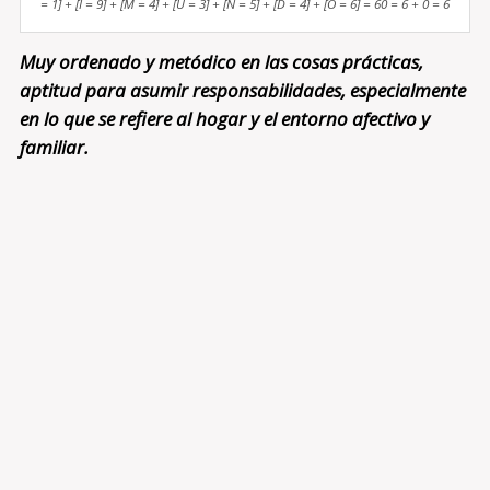
= 1] + [I = 9] + [M = 4] + [U = 3] + [N = 5] + [D = 4] + [O = 6] = 60 = 6 + 0 = 6
Muy ordenado y metódico en las cosas prácticas,
aptitud para asumir responsabilidades, especialmente
en lo que se refiere al hogar y el entorno afectivo y
familiar.