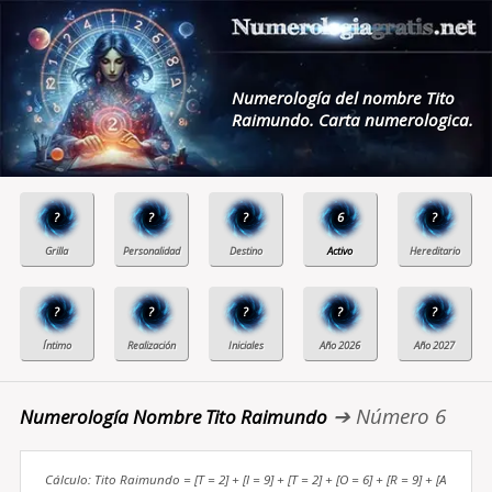
Numerología del nombre Tito
Raimundo. Carta numerologica.
?
?
?
6
?
?
?
?
?
?
➔ Número 6
Numerología Nombre Tito Raimundo
Cálculo: Tito Raimundo = [T = 2] + [I = 9] + [T = 2] + [O = 6] + [R = 9] + [A