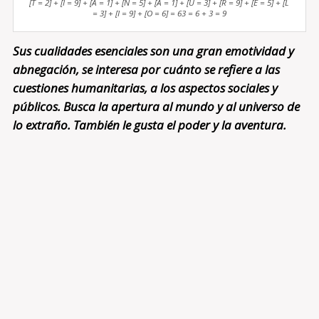
[T = 2] + [I = 9] + [A = 1] + [N = 5] + [A = 1] + [U = 3] + [R = 9] + [E = 5] + [L
= 3] + [I = 9] + [O = 6] = 63 = 6 + 3 = 9
Sus cualidades esenciales son una gran emotividad y
abnegación, se interesa por cuánto se refiere a las
cuestiones humanitarias, a los aspectos sociales y
públicos. Busca la apertura al mundo y al universo de
lo extraño. También le gusta el poder y la aventura.