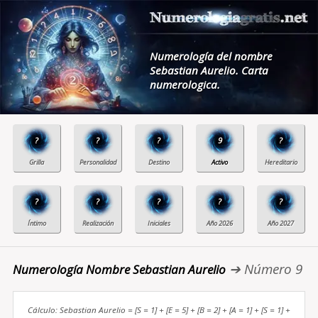
Numerología del nombre
Sebastian Aurelio. Carta
numerologica.
?
?
?
9
?
?
?
?
?
?
➔ Número 9
Numerología Nombre Sebastian Aurelio
Cálculo: Sebastian Aurelio = [S = 1] + [E = 5] + [B = 2] + [A = 1] + [S = 1] +