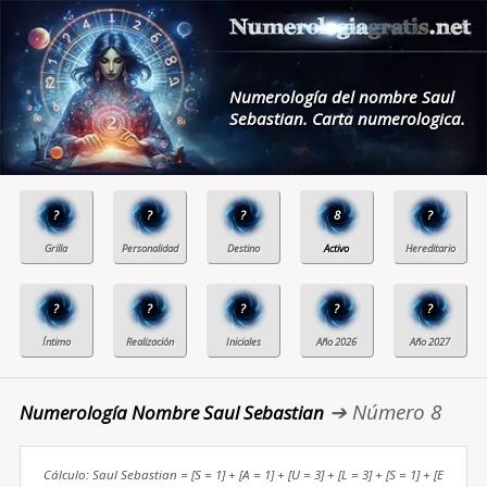
Numerología del nombre Saul
Sebastian. Carta numerologica.
?
?
?
8
?
?
?
?
?
?
➔ Número 8
Numerología Nombre Saul Sebastian
Cálculo: Saul Sebastian = [S = 1] + [A = 1] + [U = 3] + [L = 3] + [S = 1] + [E