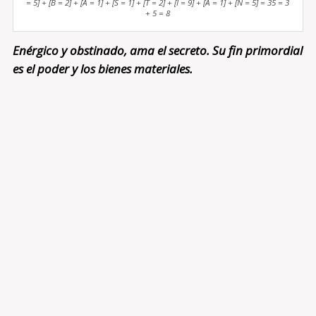
= 5] + [B = 2] + [A = 1] + [S = 1] + [T = 2] + [I = 9] + [A = 1] + [N = 5] = 35 = 3
+ 5 = 8
Enérgico y obstinado, ama el secreto. Su fin primordial
es el poder y los bienes materiales.