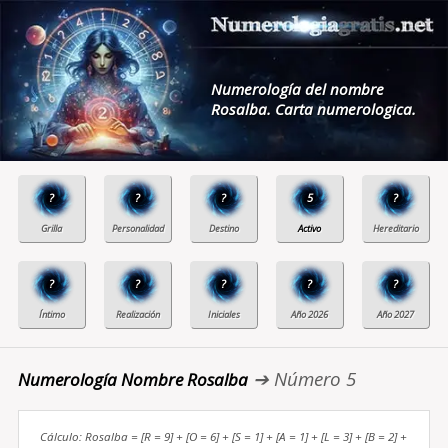
Numerología del nombre
Rosalba. Carta numerologica.
?
?
?
5
?
?
?
?
?
?
➔ Número 5
Numerología Nombre Rosalba
Cálculo: Rosalba = [R = 9] + [O = 6] + [S = 1] + [A = 1] + [L = 3] + [B = 2] +