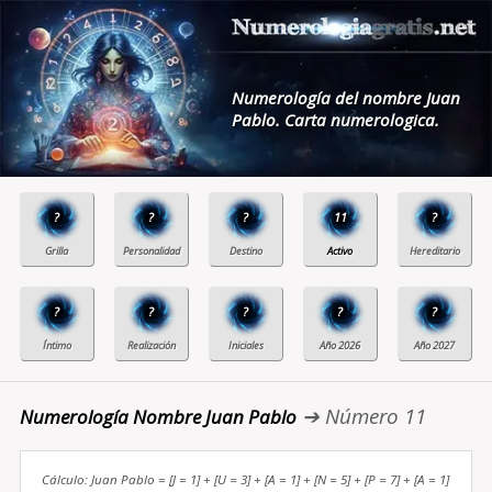
Numerología del nombre Juan
Pablo. Carta numerologica.
?
?
?
11
?
?
?
?
?
?
➔ Número 11
Numerología Nombre Juan Pablo
Cálculo: Juan Pablo = [J = 1] + [U = 3] + [A = 1] + [N = 5] + [P = 7] + [A = 1]