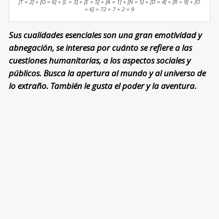
[T = 2] + [O = 6] + [L = 3] + [E = 5] + [A = 1] + [N = 5] + [D = 4] + [R = 9] + [O
= 6] = 72 = 7 + 2 = 9
Sus cualidades esenciales son una gran emotividad y
abnegación, se interesa por cuánto se refiere a las
cuestiones humanitarias, a los aspectos sociales y
públicos. Busca la apertura al mundo y al universo de
lo extraño. También le gusta el poder y la aventura.