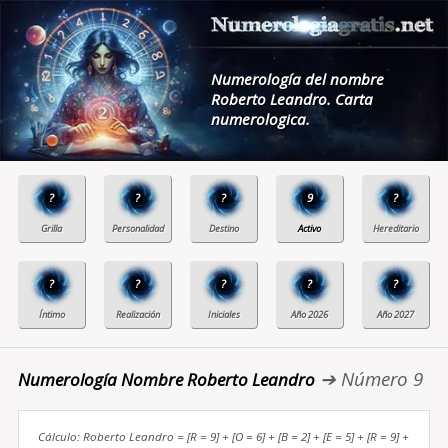
Numerología del nombre
Roberto Leandro. Carta
numerologica.
?
?
?
9
?
?
?
?
?
?
➔ Número 9
Numerología Nombre Roberto Leandro
Cálculo: Roberto Leandro = [R = 9] + [O = 6] + [B = 2] + [E = 5] + [R = 9] +